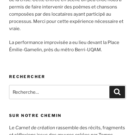
permis de faire intervenir des poèmes et chansons
composées par des locataires ayant participé au
processus. Merci pour cette expérience nécessaire et
vraie.
La performance improvisée a eu lieu devant la Place
Émilie-Gamelin, près du métro Berri-UQAM.
RECHERCHER
Recherche
Recher
pour
:
SUR NOTRE CHEMIN
Le
Carnet de création
rassemble des récits, fragments
et réflexions issus des œuvres créées par Temps