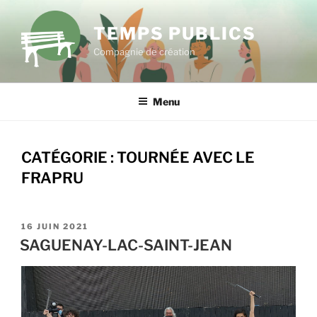
Aller
au
TEMPS PUBLICS
contenu
Compagnie de création
principal
Menu
CATÉGORIE :
TOURNÉE AVEC LE
FRAPRU
PUBLIÉ
16 JUIN 2021
LE
SAGUENAY-LAC-SAINT-JEAN