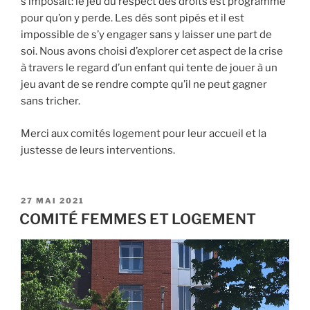
s’imposait: le jeu du respect des droits est programmé
pour qu’on y perde. Les dés sont pipés et il est
impossible de s’y engager sans y laisser une part de
soi. Nous avons choisi d’explorer cet aspect de la crise
à travers le regard d’un enfant qui tente de jouer à un
jeu avant de se rendre compte qu’il ne peut gagner
sans tricher.
Merci aux comités logement pour leur accueil et la
justesse de leurs interventions.
PUBLIÉ
27 MAI 2021
LE
COMITÉ FEMMES ET LOGEMENT