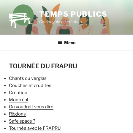
Aller
au
TEMPS PUBLICS
contenu
Compagnie de création
principal
Menu
TOURNÉE DU FRAPRU
Chants du verglas
Couches et crudités
Création
Montréal
On voudrait vous dire
Régions
Safe space ?
Tournée avec le FRAPRU