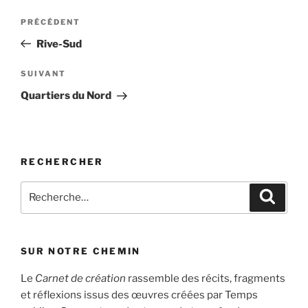
Navigation
Article
PRÉCÉDENT
de
précédent
Rive-Sud
l’article
Article
SUIVANT
suivant
Quartiers du Nord
RECHERCHER
Recherche
Recher
pour
:
SUR NOTRE CHEMIN
Le
Carnet de création
rassemble des récits, fragments
et réflexions issus des œuvres créées par Temps