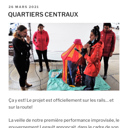
PUBLIÉ
26 MARS 2021
LE
QUARTIERS CENTRAUX
Ça y est! Le projet est officiellement sur les rails… et
sur la route!
La veille de notre première performance improvisée, le
gouvernement Legault annonçait, dans le cadre de son