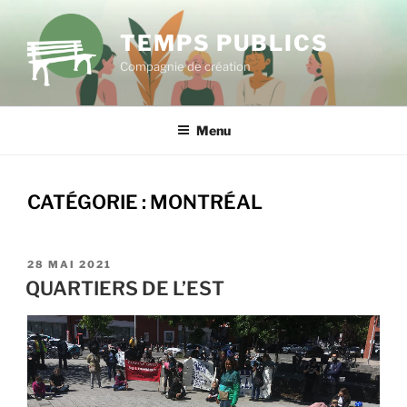
Aller
au
TEMPS PUBLICS
contenu
Compagnie de création
principal
Menu
CATÉGORIE :
MONTRÉAL
PUBLIÉ
28 MAI 2021
LE
QUARTIERS DE L’EST