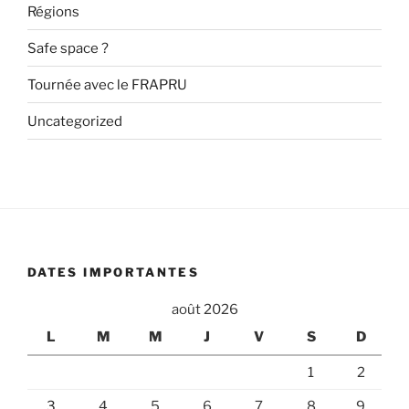
Régions
Safe space ?
Tournée avec le FRAPRU
Uncategorized
DATES IMPORTANTES
août 2026
L
M
M
J
V
S
D
1
2
3
4
5
6
7
8
9