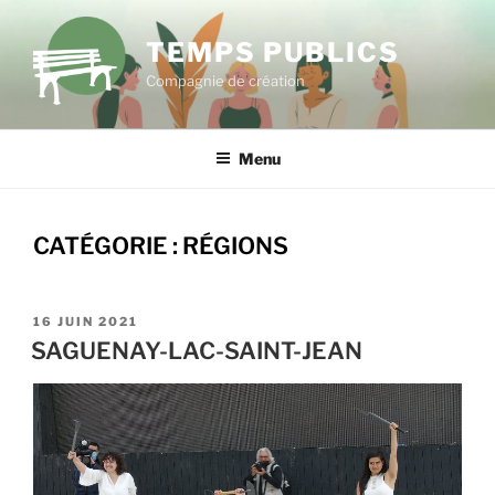
Aller
au
TEMPS PUBLICS
contenu
Compagnie de création
principal
Menu
CATÉGORIE :
RÉGIONS
PUBLIÉ
16 JUIN 2021
LE
SAGUENAY-LAC-SAINT-JEAN