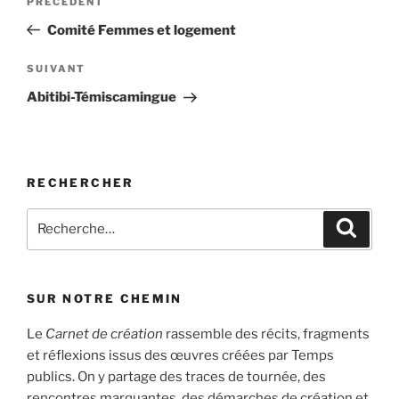
Article
PRÉCÉDENT
de
précédent
Comité Femmes et logement
l’article
Article
SUIVANT
suivant
Abitibi-Témiscamingue
RECHERCHER
Recherche
Recher
pour
:
SUR NOTRE CHEMIN
Le
Carnet de création
rassemble des récits, fragments
et réflexions issus des œuvres créées par Temps
publics. On y partage des traces de tournée, des
rencontres marquantes, des démarches de création et