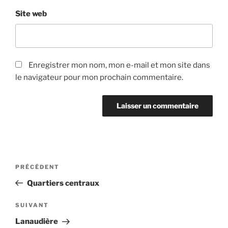
Site web
Enregistrer mon nom, mon e-mail et mon site dans
le navigateur pour mon prochain commentaire.
Navigation
Article
PRÉCÉDENT
de
précédent
Quartiers centraux
l’article
Article
SUIVANT
suivant
Lanaudière