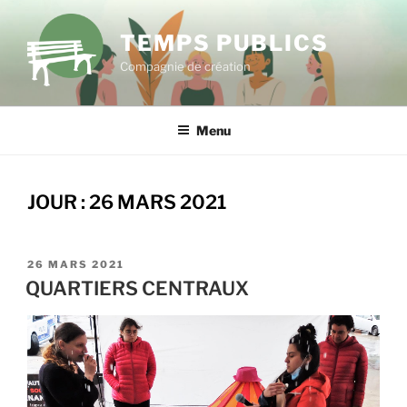
Aller
au
TEMPS PUBLICS
contenu
Compagnie de création
principal
Menu
JOUR :
26 MARS 2021
PUBLIÉ
26 MARS 2021
LE
QUARTIERS CENTRAUX