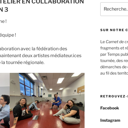
 ATELIER EN COLLABORATION
Recherche
N 3
pour
:
me !
SUR NOTRE 
équipe !
Le
Carnet de c
fragments et r
laboration avec la fédération des
par Temps publ
intenant deux artistes médiateur.ices
tournée, des r
 la tournée régionale.
démarches de cr
au fil des terr
RETROUVEZ-
Facebook
Instagram