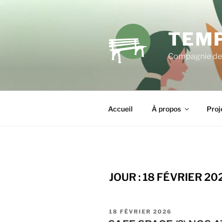
Aller
au
contenu
TEMP
principal
Compagnie de 
Accueil
À propos
Proj
JOUR :
18 FÉVRIER 20
PUBLIÉ
18 FÉVRIER 2026
LE