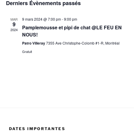
c
Derniers Évènements passés
s
v
é
c
h
t
i
e
l
h
e
r
g
e
9 mars 2024 @ 7:00 pm
-
9:00 pm
MAR
e
c
9
a
c
Pamplemousse et pipi de chat @LE FEU EN
h
2024
r
t
t
NOUS!
e
c
i
i
Patro Villeray
7355 Ave Christophe-Colomb #1-R, Montréal
h
o
o
Gratuit
n
e
n
n
d
e
e
e
t
z
v
n
u
u
a
n
e
v
e
s
d
i
É
a
g
v
t
a
è
e
DATES IMPORTANTES
n
t