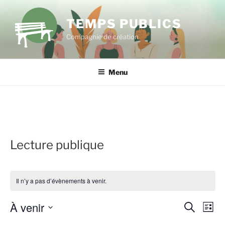
Aller
au
TEMPS PUBLICS
contenu
Compagnie de création
principal
Menu
Lecture publique
Il n’y a pas d’évènements à venir.
À venir
R
N
R
L
e
a
e
i
S