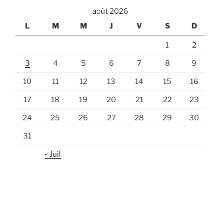
.
e
i
août 2026
m
o
L
M
M
J
V
S
D
e
n
n
1
2
d
t
e
3
4
5
6
7
8
9
v
10
11
12
13
14
15
16
u
17
18
19
20
21
22
23
e
24
25
26
27
28
29
30
s
É
31
v
« Juil
è
n
e
m
e